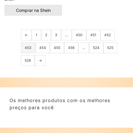
Comprar na Shein
←
1
2
3
…
450
451
452
453
454
455
456
…
524
525
526
→
Os melhores produtos com os melhores
preços para você