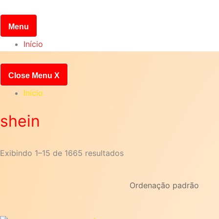
Pular
para
Menu
o
Início
conteúdo
Close Menu
X
Início
shein
Exibindo 1–15 de 1665 resultados