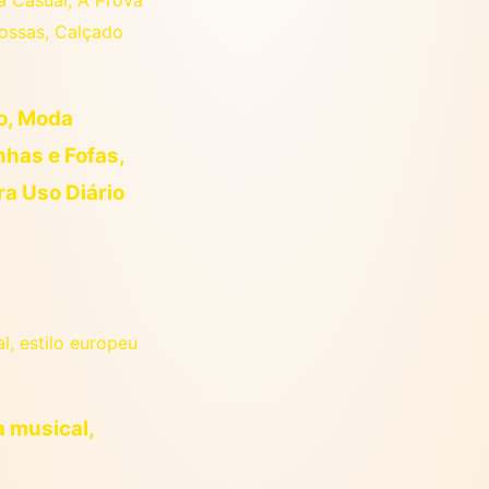
so, Moda
nhas e Fofas,
a Uso Diário
a musical,