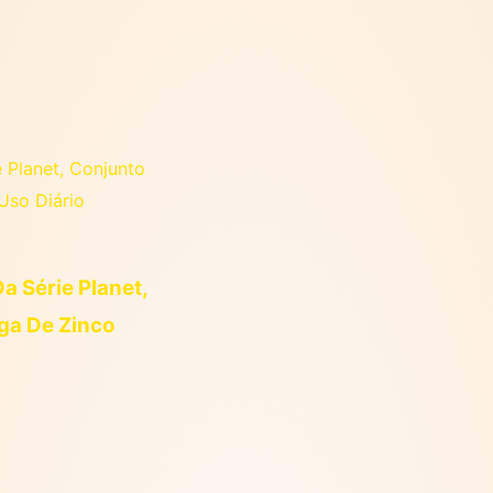
a Série Planet,
ga De Zinco