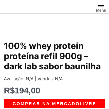
Pular
para
Menu
o
conteúdo
100% whey protein
proteína refil 900g –
dark lab sabor baunilha
Avaliação: N/A | Vendas: N/A
R$
194,00
COMPRAR NA MERCADOLIVRE