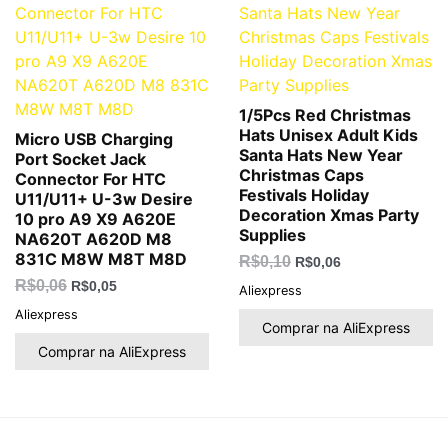
R$0,06.
R$0,05.
R$0,10.
R$0,06.
1/5Pcs Red Christmas
Hats Unisex Adult Kids
Micro USB Charging
Santa Hats New Year
Port Socket Jack
Christmas Caps
Connector For HTC
Festivals Holiday
U11/U11+ U-3w Desire
Decoration Xmas Party
10 pro A9 X9 A620E
Supplies
NA620T A620D M8
831C M8W M8T M8D
R$
0,10
R$
0,06
R$
0,06
R$
0,05
Aliexpress
Aliexpress
Comprar na AliExpress
Comprar na AliExpress