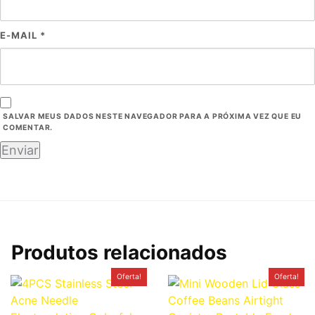
E-MAIL
*
SALVAR MEUS DADOS NESTE NAVEGADOR PARA A PRÓXIMA VEZ QUE EU
COMENTAR.
Produtos relacionados
O
O
O
O
Oferta!
Oferta!
preço
preço
preço
preço
original
atual
original
atual
era:
é:
era:
é:
R$0,10.
R$0,05.
R$1,00.
R$0,36.