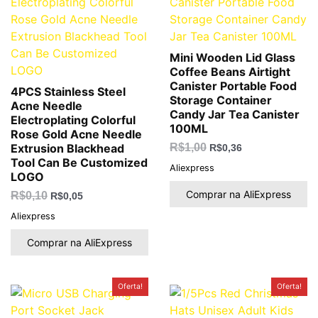
Mini Wooden Lid Glass
Coffee Beans Airtight
Canister Portable Food
4PCS Stainless Steel
Storage Container
Acne Needle
Candy Jar Tea Canister
Electroplating Colorful
100ML
Rose Gold Acne Needle
Extrusion Blackhead
R$
1,00
R$
0,36
Tool Can Be Customized
Aliexpress
LOGO
Comprar na AliExpress
R$
0,10
R$
0,05
Aliexpress
Comprar na AliExpress
O
O
O
O
Oferta!
Oferta!
preço
preço
preço
preço
original
atual
original
atual
era:
é:
era:
é: