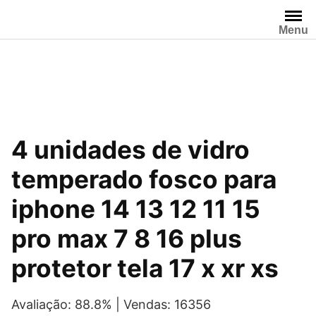
Pular
para
Menu
o
conteúdo
O
O
4 unidades de vidro
preço
preço
temperado fosco para
original
atual
iphone 14 13 12 11 15
era:
é:
pro max 7 8 16 plus
R$12,87.
R$12,34.
protetor tela 17 x xr xs
Avaliação: 88.8% | Vendas: 16356