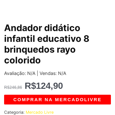
O
O
Andador didático
preço
preço
infantil educativo 8
original
atual
brinquedos rayo
era:
é:
colorido
R$246,86.
R$124,90.
Avaliação: N/A | Vendas: N/A
R$
124,90
R$
246,86
COMPRAR NA MERCADOLIVRE
Categoria:
Mercado Livre