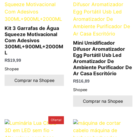
Kit 3 Garrafas de Água
Squeeze Motivacional
Com Adesivos
Mini Umidificador
300ML+900ML+2000M
Difusor Aromatizador
L
Egg Portátil Usb Led
R$
19,99
Aromatizador De
Ambiente Purificador De
Shopee
Ar Casa Escritório
Comprar na Shopee
R$
16,89
Shopee
Comprar na Shopee
O
O
Oferta!
preço
preço
original
atual
era:
é:
R$49,90.
R$39,90.