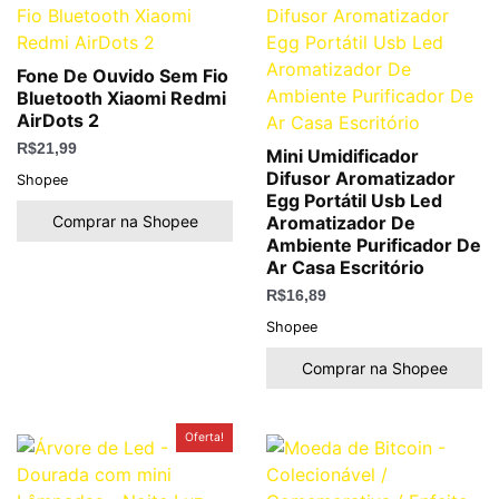
Fone De Ouvido Sem Fio
Bluetooth Xiaomi Redmi
AirDots 2
R$
21,99
Mini Umidificador
Difusor Aromatizador
Shopee
Egg Portátil Usb Led
Comprar na Shopee
Aromatizador De
Ambiente Purificador De
Ar Casa Escritório
R$
16,89
Shopee
Comprar na Shopee
O
O
Oferta!
preço
preço
original
atual
era:
é:
R$189,50.
R$69,90.