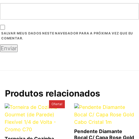
SALVAR MEUS DADOS NESTE NAVEGADOR PARA A PRÓXIMA VEZ QUE EU
COMENTAR.
Produtos relacionados
O
O
Oferta!
preço
preço
original
atual
era:
é:
R$80,03.
R$57,63.
Pendente Diamante
Bocal C/ Capa Rose Gold
Torneira de Cozinha