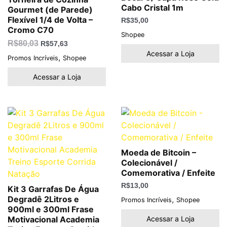
Cabo Cristal 1m
Gourmet (de Parede)
Flexível 1/4 de Volta –
R$
35,00
Cromo C70
Shopee
R$
80,03
R$
57,63
Acessar a Loja
,
Promos Incríveis
Shopee
Acessar a Loja
Moeda de Bitcoin –
Colecionável /
Comemorativa / Enfeite
R$
13,00
Kit 3 Garrafas De Água
,
Degradê 2Litros e
Promos Incríveis
Shopee
900ml e 300ml Frase
Acessar a Loja
Motivacional Academia