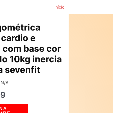
Início
O
rgométrica
preço
 cardio e
atual
 com base cor
é:
lo 10kg inercia
9.
R$679,99.
 sevenfit
 N/A
99
NA