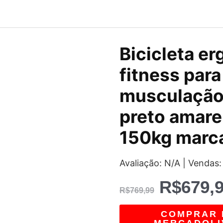
O
Bicicleta e
preço
fitness para
original
musculação
era:
preto amare
R$769,9
150kg marca
Avaliação: N/A | Vendas:
R$
679,
R$
769,99
COMPRAR 