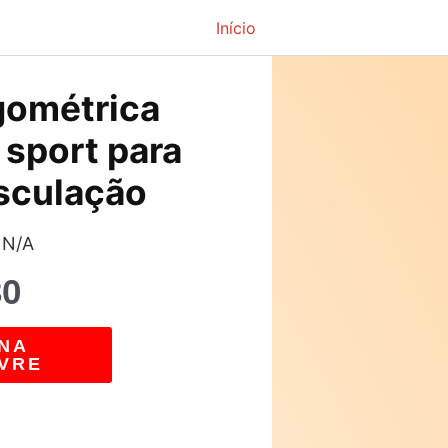
Início
O
rgométrica
preço
 sport para
atual
sculação
é:
 N/A
5.
R$507,30.
30
NA
VRE