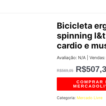
O
Bicicleta e
preço
spinning l&t
original
cardio e mu
era:
Avaliação: N/A | Vendas:
R$569,0
R$
507,
R$
569,05
COMPRAR 
MERCADOLI
Categoria:
Mercado Livre