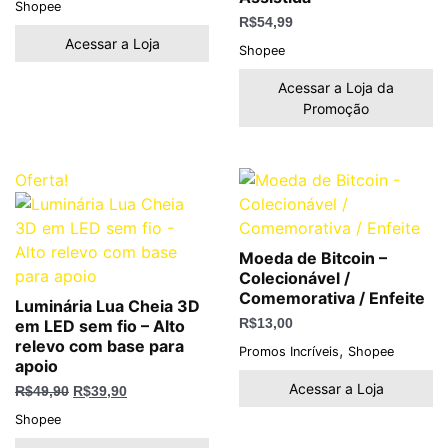
Shopee
R$
54,99
Acessar a Loja
Shopee
Acessar a Loja da
Promoção
O
O
Oferta!
preço
preço
original
atual
era:
é:
R$49,90.
R$39,90.
Moeda de Bitcoin –
Colecionável /
Comemorativa / Enfeite
Luminária Lua Cheia 3D
em LED sem fio – Alto
R$
13,00
relevo com base para
,
Promos Incríveis
Shopee
apoio
Acessar a Loja
R$
49,90
R$
39,90
Shopee