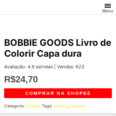
Pular
para
Menu
o
conteúdo
BOBBIE GOODS Livro de
Colorir Capa dura
Avaliação: 4.9 estrelas | Vendas: 623
R$
24,70
COMPRAR NA SHOPEE
Categoria:
Shopee
Tags:
promos
,
shopee