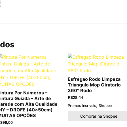
ados
Esfregao Rodo Limpeza
Triangulo Mop Giratorio
360° Rodo
intura Por Números –
intura Guiada – Arte de
R$
28,44
arede com Alta Qualidade
,
Promos Incríveis
Shopee
DIY – DROFE (40x50cm)
MUITAS OPÇÕES
Comprar na Shopee
$
99,00