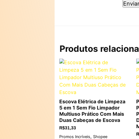
Produtos relacion
Escova Elétrica de Limpeza
P
5 em 1 Sem Fio Limpador
P
Multiuso Prático Com Mais
P
Duas Cabeças de Escova
R$
31,33
R
,
Promos Incríveis
Shopee