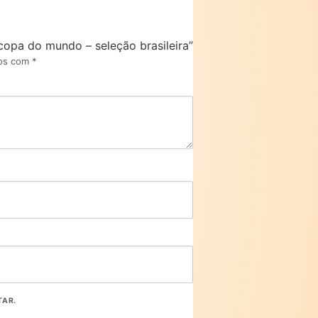
 copa do mundo – seleção brasileira”
dos com
*
TAR.