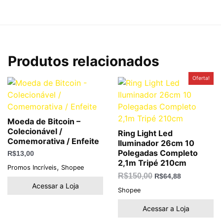
Produtos relacionados
O
O
Oferta!
preço
preço
original
atual
era:
é:
R$150,00.
R$64,88.
Moeda de Bitcoin –
Colecionável /
Ring Light Led
Comemorativa / Enfeite
Iluminador 26cm 10
Polegadas Completo
R$
13,00
2,1m Tripé 210cm
,
Promos Incríveis
Shopee
R$
150,00
R$
64,88
Acessar a Loja
Shopee
Acessar a Loja