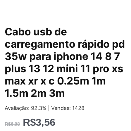
O
O
Cabo usb de
preço
preço
carregamento rápido pd
original
atual
35w para iphone 14 8 7
era:
é:
plus 13 12 mini 11 pro xs
R$6,08.
R$3,56.
max xr x c 0.25m 1m
1.5m 2m 3m
Avaliação: 92.3% | Vendas: 1428
R$
3,56
R$
6,08