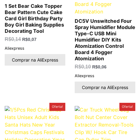
1 Set Bear Cake Topper
Bear Pattern Cute Cake
Card Girl Birthday Party
DC5V Unswitched Four
Boy Girl Baking Supplies
Spray Humidifier Module
Decorating Tool
Type-C USB Mini
R$
0,14
Humidifier DIY Kits
R$
0,07
Atomization Control
Aliexpress
Board 4 Fogger
Atomization
Comprar na AliExpress
R$
0,10
R$
0,06
Aliexpress
Comprar na AliExpress
O
O
O
O
Oferta!
Oferta!
preço
preço
preço
preço
original
atual
original
atual
era:
é:
era:
é:
R$0,10.
R$0,06.
R$0,71.
R$0,35.