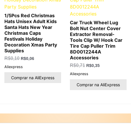
1/5Pcs Red Christmas
Hats Unisex Adult Kids
Car Truck Wheel Lug
Santa Hats New Year
Bolt Nut Center Cover
Christmas Caps
Extractor Removal-
Festivals Holiday
Tools Clip W/ Hook Car
Decoration Xmas Party
Tire Cap Puller Trim
Supplies
8D0012244A
Accessories
R$
0,10
R$
0,06
R$
0,71
R$
0,35
Aliexpress
Aliexpress
Comprar na AliExpress
Comprar na AliExpress