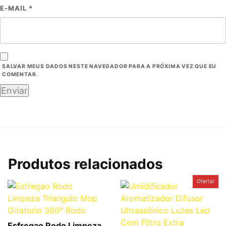
E-MAIL
*
SALVAR MEUS DADOS NESTE NAVEGADOR PARA A PRÓXIMA VEZ QUE EU
COMENTAR.
Produtos relacionados
O
O
Oferta!
preço
preço
original
atual
era:
é:
R$59,00.
R$46,99.
Esfregao Rodo Limpeza