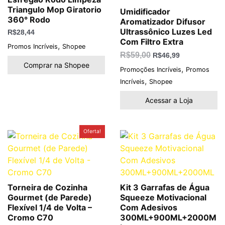
Triangulo Mop Giratorio
Umidificador
360° Rodo
Aromatizador Difusor
Ultrassônico Luzes Led
R$
28,44
Com Filtro Extra
,
Promos Incríveis
Shopee
R$
59,00
R$
46,99
Comprar na Shopee
,
Promoções Incríveis
Promos
,
Incríveis
Shopee
Acessar a Loja
O
O
Oferta!
preço
preço
original
atual
era:
é:
R$80,03.
R$57,63.
Torneira de Cozinha
Kit 3 Garrafas de Água
Gourmet (de Parede)
Squeeze Motivacional
Flexível 1/4 de Volta –
Com Adesivos
Cromo C70
300ML+900ML+2000M