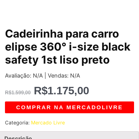
O
O
Cadeirinha para carro
preço
preço
elipse 360° i-size black
original
atual
safety 1st liso preto
era:
é:
Avaliação: N/A | Vendas: N/A
R$1.599,00.
R$1.175,0
R$
1.175,00
R$
1.599,00
COMPRAR NA MERCADOLIVRE
Categoria:
Mercado Livre
Descrição