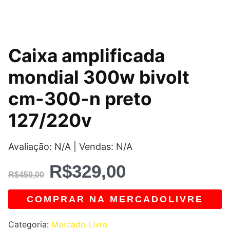
O
O
Caixa amplificada
preço
preço
mondial 300w bivolt
original
atual
cm-300-n preto
era:
é:
127/220v
R$450,00.
R$329,00.
Avaliação: N/A | Vendas: N/A
R$
329,00
R$
450,00
COMPRAR NA MERCADOLIVRE
Categoria:
Mercado Livre