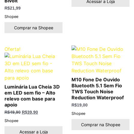
Bivolt
Acessar a Loja
R$
21,99
Shopee
Comprar na Shopee
O
O
Oferta!
preço
preço
original
atual
era:
é:
R$49,90.
R$39,90.
M10 Fone De Ouvido
Bluetooth 5.1 Sem Fio
Luminária Lua Cheia 3D
TWS Touch Noise
em LED sem fio – Alto
Reduction Waterproof
relevo com base para
apoio
R$
19,00
R$
49,90
R$
39,90
Shopee
Shopee
Comprar na Shopee
Acessar a Loja