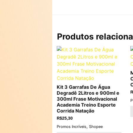
Produtos relacion
M
C
C
Kit 3 Garrafas De Água
Degradê 2Litros e 900ml e
R
300ml Frase Motivacional
P
Academia Treino Esporte
Corrida Natação
R$
25,30
,
Promos Incríveis
Shopee