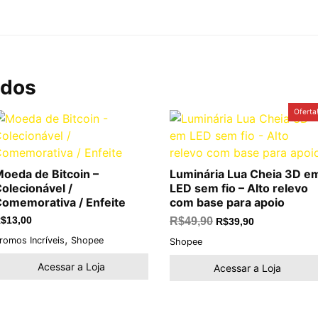
ados
O
O
Oferta
preço
preço
original
atual
era:
é:
R$49,90.
R$39,90.
oeda de Bitcoin –
Luminária Lua Cheia 3D e
olecionável /
LED sem fio – Alto relevo
omemorativa / Enfeite
com base para apoio
$
13,00
R$
49,90
R$
39,90
,
romos Incríveis
Shopee
Shopee
Acessar a Loja
Acessar a Loja