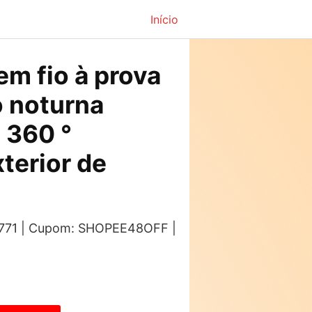
Início
em fio à prova
o noturna
 360 °
xterior de
: 771 | Cupom: SHOPEE48OFF |