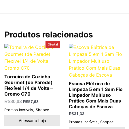
Produtos relacionados
O
O
Oferta!
preço
preço
original
atual
era:
é:
R$80,03.
R$57,63.
Torneira de Cozinha
Gourmet (de Parede)
Escova Elétrica de
Flexível 1/4 de Volta –
Limpeza 5 em 1 Sem Fio
Cromo C70
Limpador Multiuso
Prático Com Mais Duas
R$
80,03
R$
57,63
Cabeças de Escova
,
Promos Incríveis
Shopee
R$
31,33
Acessar a Loja
,
Promos Incríveis
Shopee