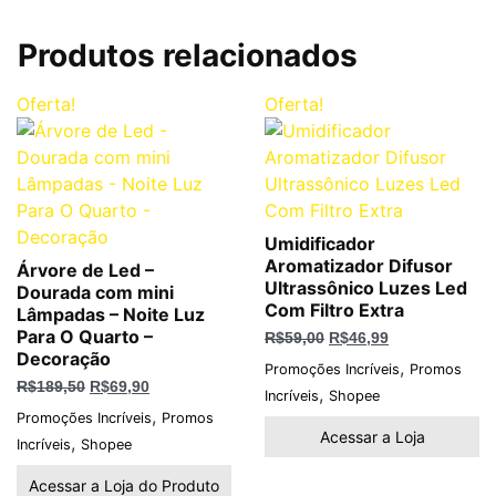
Produtos relacionados
O
O
O
O
Oferta!
Oferta!
preço
preço
preço
preço
original
atual
original
atual
era:
é:
era:
é:
R$189,50.
R$69,90.
R$59,00.
R$46,99.
Umidificador
Aromatizador Difusor
Árvore de Led –
Ultrassônico Luzes Led
Dourada com mini
Com Filtro Extra
Lâmpadas – Noite Luz
Para O Quarto –
R$
59,00
R$
46,99
Decoração
,
Promoções Incríveis
Promos
R$
189,50
R$
69,90
,
Incríveis
Shopee
,
Promoções Incríveis
Promos
Acessar a Loja
,
Incríveis
Shopee
Acessar a Loja do Produto