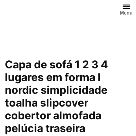
Pular
para
Menu
o
conteúdo
Capa de sofá 1 2 3 4
lugares em forma l
nordic simplicidade
toalha slipcover
cobertor almofada
pelúcia traseira