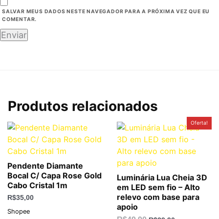
SALVAR MEUS DADOS NESTE NAVEGADOR PARA A PRÓXIMA VEZ QUE EU
COMENTAR.
Produtos relacionados
O
O
Oferta!
preço
preço
original
atual
era:
é:
R$49,90.
R$39,90.
Pendente Diamante
Bocal C/ Capa Rose Gold
Luminária Lua Cheia 3D
Cabo Cristal 1m
em LED sem fio – Alto
relevo com base para
R$
35,00
apoio
Shopee