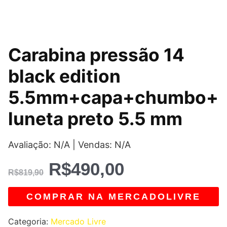
O
O
Carabina pressão 14
preço
preço
black edition
original
atual
5.5mm+capa+chumbo+
era:
é:
luneta preto 5.5 mm
R$819,90.
R$490,00.
Avaliação: N/A | Vendas: N/A
R$
490,00
R$
819,90
COMPRAR NA MERCADOLIVRE
Categoria:
Mercado Livre