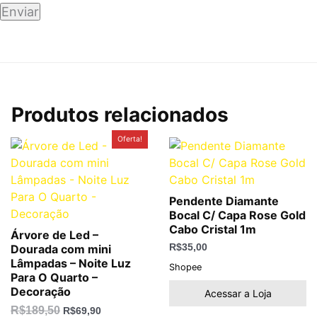
Produtos relacionados
O
O
Oferta!
preço
preço
original
atual
era:
é:
R$189,50.
R$69,90.
Pendente Diamante
Bocal C/ Capa Rose Gold
Cabo Cristal 1m
Árvore de Led –
Dourada com mini
R$
35,00
Lâmpadas – Noite Luz
Shopee
Para O Quarto –
Decoração
Acessar a Loja
R$
189,50
R$
69,90