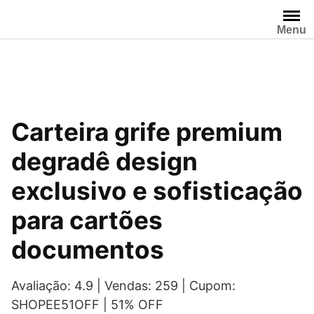
Pular
para
Menu
o
conteúdo
Carteira grife premium
degradê design
exclusivo e sofisticação
para cartões
documentos
Avaliação: 4.9 | Vendas: 259 | Cupom:
SHOPEE51OFF | 51% OFF