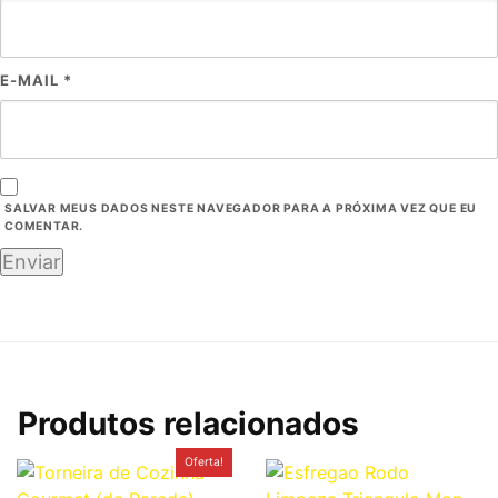
E-MAIL
*
SALVAR MEUS DADOS NESTE NAVEGADOR PARA A PRÓXIMA VEZ QUE EU
COMENTAR.
Produtos relacionados
O
O
Oferta!
preço
preço
original
atual