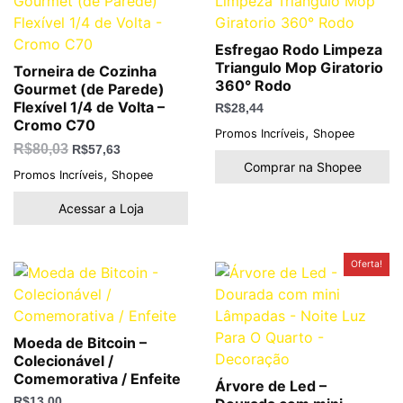
era:
é:
R$80,03.
R$57,63.
Esfregao Rodo Limpeza
Triangulo Mop Giratorio
Torneira de Cozinha
360° Rodo
Gourmet (de Parede)
Flexível 1/4 de Volta –
R$
28,44
Cromo C70
,
Promos Incríveis
Shopee
R$
80,03
R$
57,63
Comprar na Shopee
,
Promos Incríveis
Shopee
Acessar a Loja
O
O
Oferta!
preço
preço
original
atual
era:
é:
R$189,50.
R$69,90.
Moeda de Bitcoin –
Colecionável /
Comemorativa / Enfeite
Árvore de Led –
R$
13,00