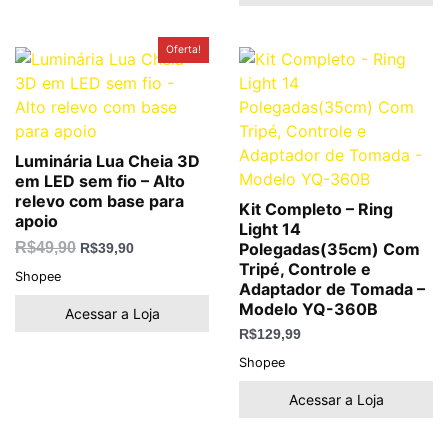
O
O
Oferta!
preço
preço
original
atual
era:
é:
R$49,90.
R$39,90.
Luminária Lua Cheia 3D
em LED sem fio – Alto
relevo com base para
Kit Completo – Ring
apoio
Light 14
R$
49,90
Polegadas(35cm) Com
R$
39,90
Tripé, Controle e
Shopee
Adaptador de Tomada –
Modelo YQ-360B
Acessar a Loja
R$
129,99
Shopee
Acessar a Loja