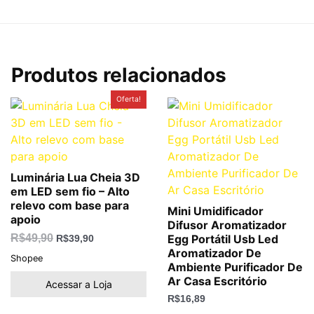
Produtos relacionados
O
O
Oferta!
preço
preço
original
atual
era:
é:
R$49,90.
R$39,90.
Luminária Lua Cheia 3D
em LED sem fio – Alto
relevo com base para
Mini Umidificador
apoio
Difusor Aromatizador
R$
49,90
Egg Portátil Usb Led
R$
39,90
Aromatizador De
Shopee
Ambiente Purificador De
Ar Casa Escritório
Acessar a Loja
R$
16,89