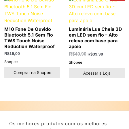
original
atual
era:
é:
R$49,90.
R$39,90.
M10 Fone De Ouvido
Luminária Lua Cheia 3D
Bluetooth 5.1 Sem Fio
em LED sem fio – Alto
TWS Touch Noise
relevo com base para
Reduction Waterproof
apoio
R$
19,00
R$
49,90
R$
39,90
Shopee
Shopee
Comprar na Shopee
Acessar a Loja
Os melhores produtos com os melhores