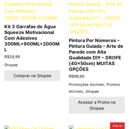
Kit 3 Garrafas de Água
Squeeze Motivacional
Com Adesivos
Pintura Por Números –
300ML+900ML+2000M
Pintura Guiada – Arte de
L
Parede com Alta
R$
19,99
Qualidade DIY – DROFE
(40x50cm) MUITAS
Shopee
OPÇÕES
Comprar na Shopee
R$
99,00
,
Promoções Incríveis
Promos
,
Incríveis
Shopee
Acessar a Promo na
Shopee
O
O
Oferta!
preço
preço