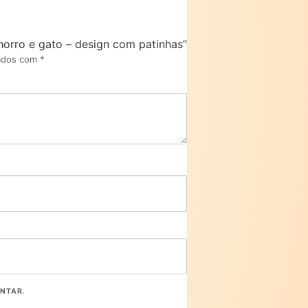
orro e gato – design com patinhas”
cados com
*
ENTAR.