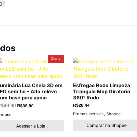
ados
O
O
Oferta!
preço
preço
original
atual
era:
é:
R$49,90.
R$39,90.
uminária Lua Cheia 3D em
Esfregao Rodo Limpeza
ED sem fio – Alto relevo
Triangulo Mop Giratorio
om base para apoio
360° Rodo
R$
49,90
R$
28,44
R$
39,90
,
Promos Incríveis
Shopee
hopee
Comprar na Shopee
Acessar a Loja