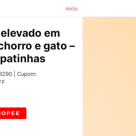
Início
elevado em
chorro e gato –
patinhas
: 3290 | Cupom:
FF
HOPEE