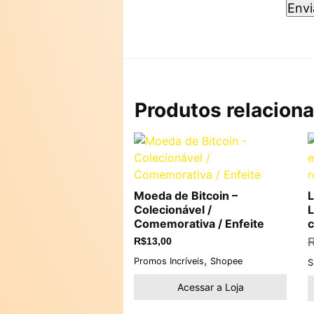
Produtos relacion
Moeda de Bitcoin –
L
Colecionável /
L
Comemorativa / Enfeite
c
R$
13,00
,
Promos Incríveis
Shopee
S
Acessar a Loja