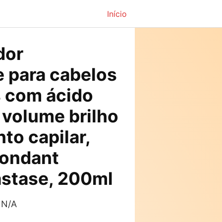
Início
O
dor
preço
e para cabelos
atual
s com ácido
é:
 volume brilho
0.
R$218,40.
to capilar,
fondant
astase, 200ml
 N/A