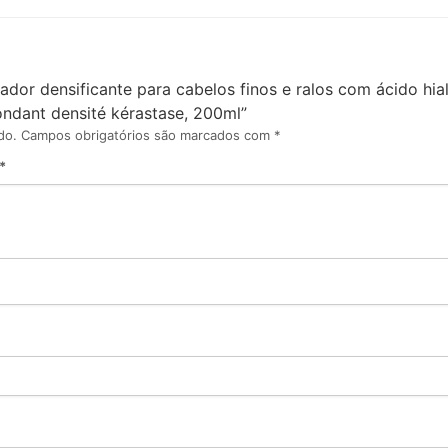
nador densificante para cabelos finos e ralos com ácido hia
fondant densité kérastase, 200ml”
do.
Campos obrigatórios são marcados com
*
*