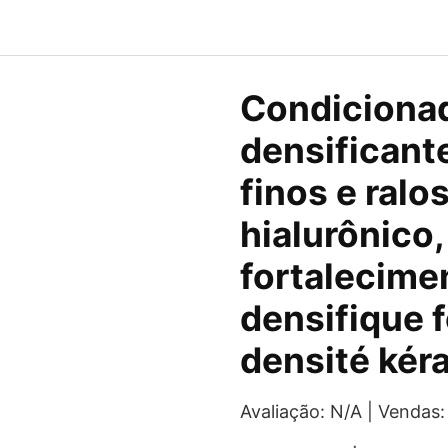
O
Condiciona
preço
densificant
original
finos e ralo
era:
hialurônico,
R$330,9
fortalecimen
densifique 
densité kér
Avaliação: N/A | Vendas: