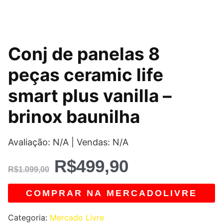
O
O
Conj de panelas 8
preço
preço
peças ceramic life
original
atual
smart plus vanilla –
era:
é:
brinox baunilha
R$1.099,00.
R$499,90.
Avaliação: N/A | Vendas: N/A
R$
499,90
R$
1.099,00
COMPRAR NA MERCADOLIVRE
Categoria:
Mercado Livre