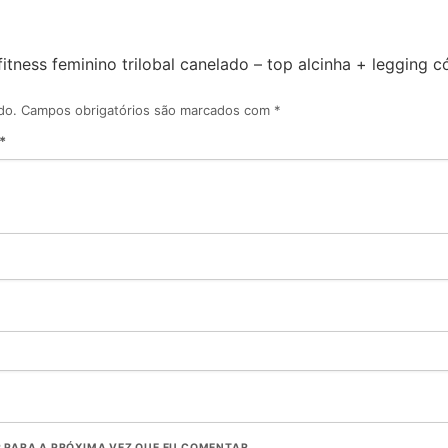
fitness feminino trilobal canelado – top alcinha + legging 
do.
Campos obrigatórios são marcados com
*
*
PARA A PRÓXIMA VEZ QUE EU COMENTAR.