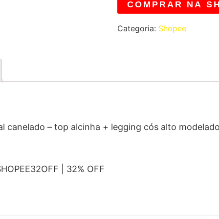
COMPRAR NA S
Categoria:
Shopee
al canelado – top alcinha + legging cós alto modelad
 SHOPEE32OFF | 32% OFF