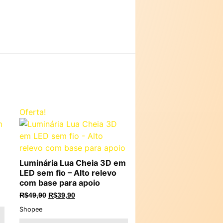
O
O
Oferta!
preço
preço
original
atual
era:
é:
R$49,90.
R$39,90.
Luminária Lua Cheia 3D em
LED sem fio – Alto relevo
com base para apoio
R$
49,90
R$
39,90
Shopee