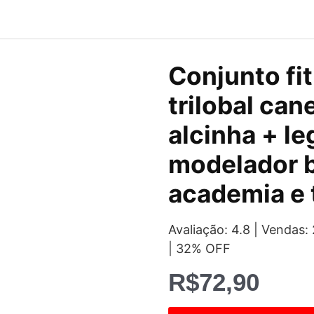
Conjunto fi
trilobal can
alcinha + le
modelador b
academia e 
Avaliação: 4.8 | Venda
| 32% OFF
R$
72,90