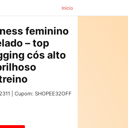
Início
tness feminino
elado – top
gging cós alto
rilhoso
treino
s: 2311 | Cupom: SHOPEE32OFF