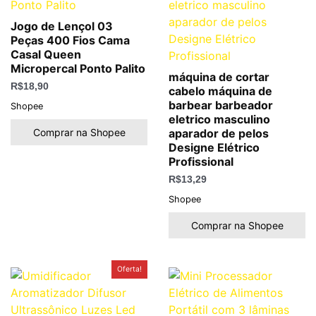
Jogo de Lençol 03
Peças 400 Fios Cama
Casal Queen
Micropercal Ponto Palito
máquina de cortar
R$
18,90
cabelo máquina de
barbear barbeador
Shopee
eletrico masculino
Comprar na Shopee
aparador de pelos
Designe Elétrico
Profissional
R$
13,29
Shopee
Comprar na Shopee
O
O
Oferta!
preço
preço
original
atual
era:
é:
R$59,00.
R$46,99.