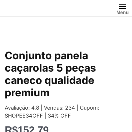
Pular
para
Menu
o
conteúdo
Conjunto panela
caçarolas 5 peças
caneco qualidade
premium
Avaliação: 4.8 | Vendas: 234 | Cupom:
SHOPEE34OFF | 34% OFF
R$
152,79