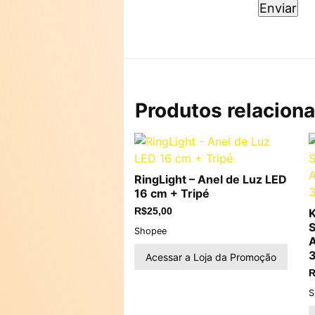
Produtos relacion
RingLight – Anel de Luz LED
16 cm + Tripé
R$
25,00
K
S
Shopee
Acessar a Loja da Promoção
R
S