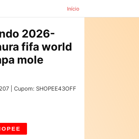
Início
ndo 2026-
ura fifa world
apa mole
s: 207 | Cupom: SHOPEE43OFF
HOPEE