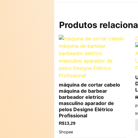
Produtos relacion
O
U
D
máquina de cortar cabelo
L
máquina de barbear
barbeador eletrico
R
masculino aparador de
P
pelos Designe Elétrico
I
Profissional
R$
13,29
Shopee