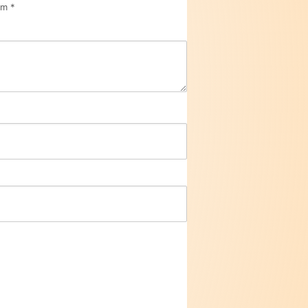
com
*