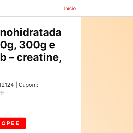
Início
nohidratada
00g, 300g e
b – creatine,
 12124 | Cupom:
FF
HOPEE