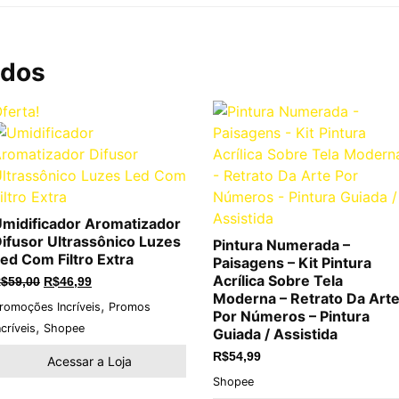
ados
O
O
ferta!
preço
preço
original
atual
era:
é:
R$59,00.
R$46,99.
midificador Aromatizador
ifusor Ultrassônico Luzes
Pintura Numerada –
ed Com Filtro Extra
Paisagens – Kit Pintura
Acrílica Sobre Tela
$
59,00
R$
46,99
Moderna – Retrato Da Art
,
romoções Incríveis
Promos
Por Números – Pintura
,
ncríveis
Shopee
Guiada / Assistida
R$
54,99
Acessar a Loja
Shopee