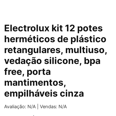
O
O
Electrolux kit 12 potes
preço
preço
herméticos de plástico
original
atual
retangulares, multiuso,
era:
é:
vedação silicone, bpa
R$119,00.
R$79,90.
free, porta
mantimentos,
empilháveis cinza
Avaliação: N/A | Vendas: N/A