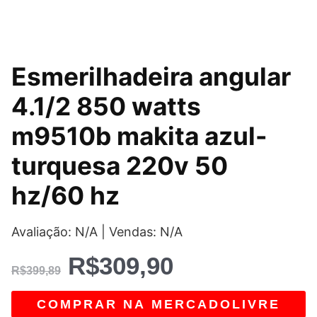
O
O
Esmerilhadeira angular
preço
preço
4.1/2 850 watts
original
atual
m9510b makita azul-
era:
é:
turquesa 220v 50
R$399,89.
R$309,90.
hz/60 hz
Avaliação: N/A | Vendas: N/A
R$
309,90
R$
399,89
COMPRAR NA MERCADOLIVRE