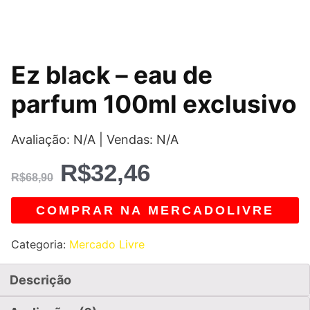
O
O
Ez black – eau de
preço
preço
parfum 100ml exclusivo
original
atual
Avaliação: N/A | Vendas: N/A
era:
é:
R$
32,46
R$68,90.
R$32,46.
R$
68,90
COMPRAR NA MERCADOLIVRE
Categoria:
Mercado Livre
Descrição