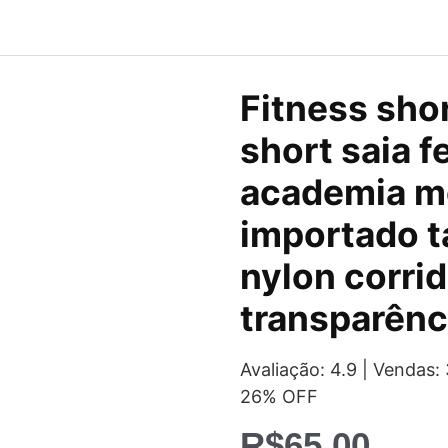
Fitness sho
short saia 
academia m
importado ta
nylon corrid
transparênc
Avaliação: 4.9 | Venda
26% OFF
R$
65,00