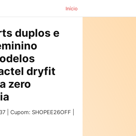
Início
rts duplos e
feminino
odelos
ctel dryfit
a zero
ia
s: 37 | Cupom: SHOPEE26OFF |