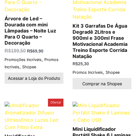
Árvore de Led –
Dourada com mini
Kit 3 Garrafas De Água
Lâmpadas – Noite Luz
Degradê 2Litros e
Para O Quarto –
900ml e 300ml Frase
Decoração
Motivacional Academia
Treino Esporte Corrida
R$
189,50
R$
69,90
Natação
,
Promoções Incríveis
Promos
R$
25,30
,
Incríveis
Shopee
,
Promos Incríveis
Shopee
Acessar a Loja do Produto
Comprar na Shopee
O
O
Oferta!
preço
preço
original
atual
era:
é:
R$59,00.
R$46,99.
Mini Liquidificador
Portátil Shake 6 Laminas