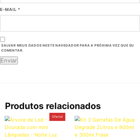
E-MAIL
*
SALVAR MEUS DADOS NESTE NAVEGADOR PARA A PRÓXIMA VEZ QUE EU
COMENTAR.
Produtos relacionados
O
O
Oferta!
preço
preço
original
atual
era:
é:
R$189,50.
R$69,90.