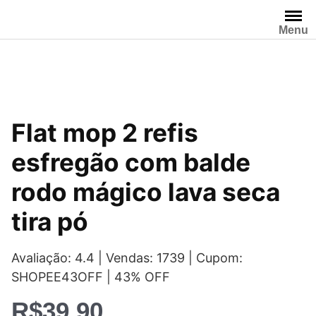
Pular
para
Menu
o
conteúdo
Flat mop 2 refis
esfregão com balde
rodo mágico lava seca
tira pó
Avaliação: 4.4 | Vendas: 1739 | Cupom:
SHOPEE43OFF | 43% OFF
R$
39,90