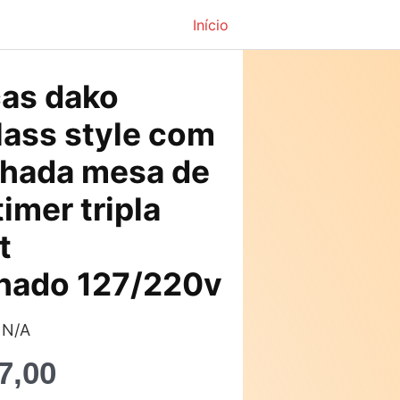
Início
O
cas dako
preço
lass style com
atual
lhada mesa de
é:
 timer tripla
9,00.
R$1.817,00.
t
lhado 127/220v
 N/A
7,00