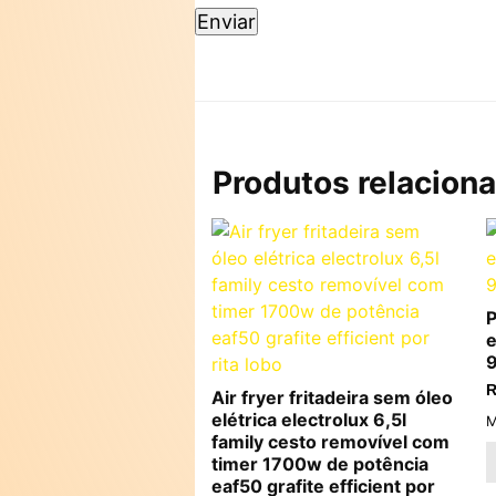
Produtos relacion
P
e
R
Air fryer fritadeira sem óleo
elétrica electrolux 6,5l
M
family cesto removível com
timer 1700w de potência
eaf50 grafite efficient por