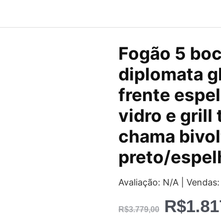
O
Fogão 5 bo
preço
diplomata g
original
frente espe
era:
vidro e grill
R$3.77
chama bivol
preto/espe
Avaliação: N/A | Vendas:
R$
1.81
R$
3.779,00