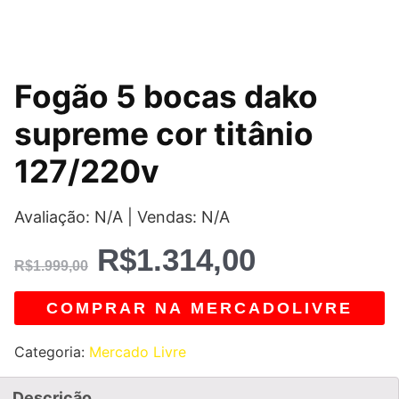
O
O
Fogão 5 bocas dako
preço
preço
supreme cor titânio
original
atual
127/220v
era:
é:
Avaliação: N/A | Vendas: N/A
R$1.999,00.
R$1.314,0
R$
1.314,00
R$
1.999,00
COMPRAR NA MERCADOLIVRE
Categoria:
Mercado Livre
Descrição