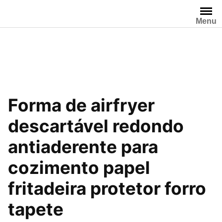
Pular
para
Menu
o
conteúdo
Forma de airfryer
descartável redondo
antiaderente para
cozimento papel
fritadeira protetor forro
tapete