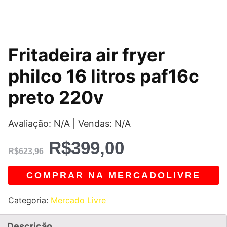
O
O
Fritadeira air fryer
preço
preço
philco 16 litros paf16c
original
atual
preto 220v
era:
é:
Avaliação: N/A | Vendas: N/A
R$623,96.
R$399,00.
R$
399,00
R$
623,96
COMPRAR NA MERCADOLIVRE
Categoria:
Mercado Livre
Descrição