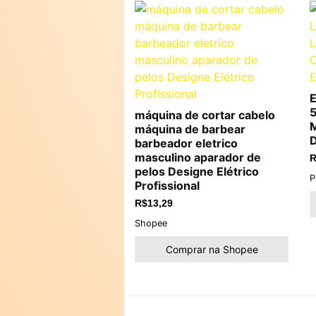
E
5
máquina de cortar cabelo
M
máquina de barbear
D
barbeador eletrico
masculino aparador de
R
pelos Designe Elétrico
P
Profissional
R$
13,29
Shopee
Comprar na Shopee