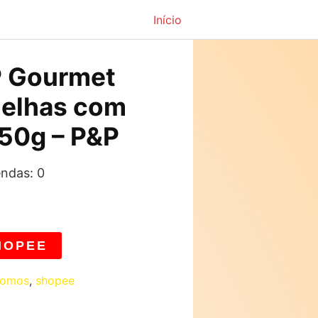
Início
P Gourmet
melhas com
50g – P&P
endas: 0
HOPEE
romos
,
shopee