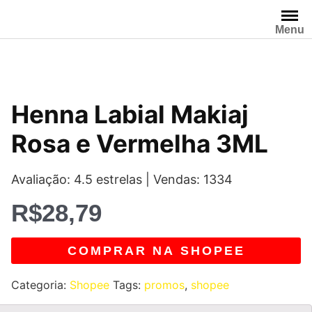
Pular
para
Menu
o
conteúdo
Henna Labial Makiaj
Rosa e Vermelha 3ML
Avaliação: 4.5 estrelas | Vendas: 1334
R$
28,79
COMPRAR NA SHOPEE
Categoria:
Shopee
Tags:
promos
,
shopee