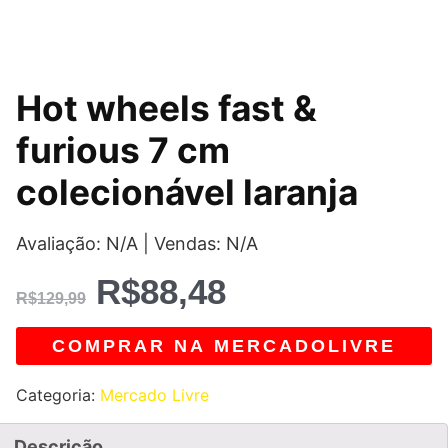
O
O
Hot wheels fast &
preço
preço
furious 7 cm
original
atual
colecionável laranja
era:
é:
Avaliação: N/A | Vendas: N/A
R$129,99.
R$88,48.
R$
88,48
R$
129,99
COMPRAR NA MERCADOLIVRE
Categoria:
Mercado Livre
Descrição