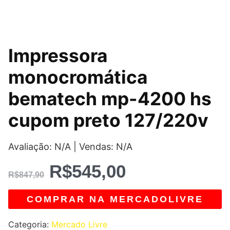
O
O
Impressora
preço
preço
monocromática
original
atual
bematech mp-4200 hs
era:
é:
cupom preto 127/220v
R$847,90.
R$545,00.
Avaliação: N/A | Vendas: N/A
R$
545,00
R$
847,90
COMPRAR NA MERCADOLIVRE
Categoria:
Mercado Livre