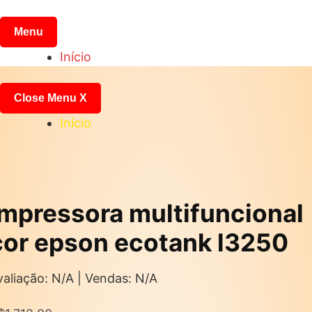
Pular
para
Menu
o
Início
conteúdo
Close Menu
X
Início
Impressora multifuncional
cor epson ecotank l3250
valiação: N/A | Vendas: N/A