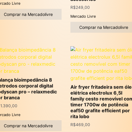
rcado Livre
R$
249,00
Comprar na Mercadolivre
Mercado Livre
Comprar na Mercadolivre
lança bioimpedância 8
etrodos corporal digital
Air fryer fritadeira sem ól
dyscan pro – relaxmedic
elétrica electrolux 6,5l
r branca
family cesto removível co
timer 1700w de potência
$
1.390,00
eaf50 grafite efficient por
rcado Livre
rita lobo
R$
469,00
Comprar na Mercadolivre