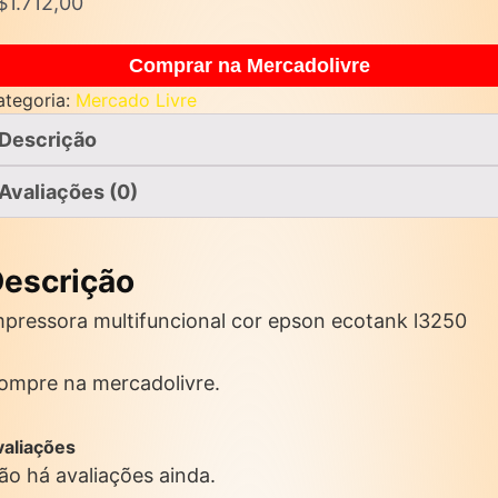
$
1.712,00
Comprar na Mercadolivre
ategoria:
Mercado Livre
Descrição
Avaliações (0)
escrição
mpressora multifuncional cor epson ecotank l3250
ompre na mercadolivre.
valiações
ão há avaliações ainda.