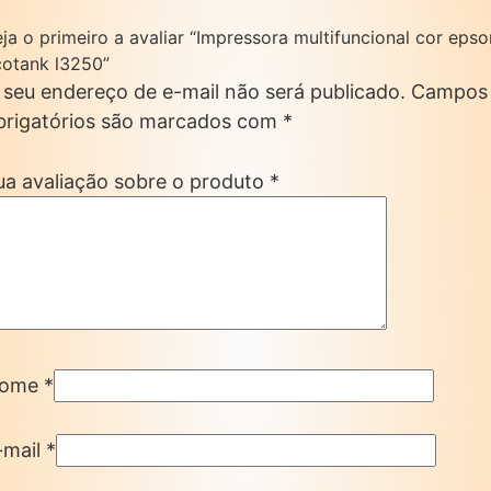
ja o primeiro a avaliar “Impressora multifuncional cor epso
cotank l3250”
 seu endereço de e-mail não será publicado.
Campos
brigatórios são marcados com
*
ua avaliação sobre o produto
*
ome
*
-mail
*