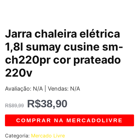
O
O
Jarra chaleira elétrica
preço
preço
1,8l sumay cusine sm-
original
atual
ch220pr cor prateado
era:
é:
220v
R$89,99.
R$38,90.
Avaliação: N/A | Vendas: N/A
R$
38,90
R$
89,99
COMPRAR NA MERCADOLIVRE
Categoria:
Mercado Livre